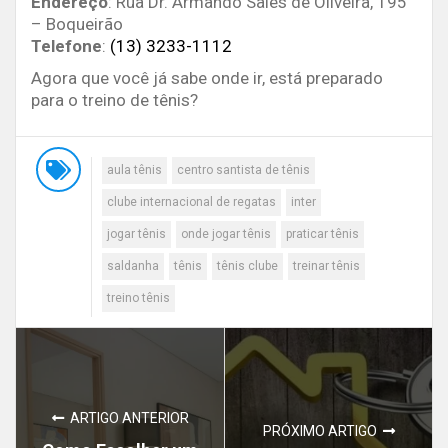
Endereço
: Rua Dr. Armando Sales de Oliveira, 195
– Boqueirão
Telefone
:
(13) 3233-1112
Agora que você já sabe onde ir, está preparado
para o treino de tênis?
aula tênis
centro santista de tênis
clube internacional de regatas
inter
jogar tênis
onde jogar tênis
praticar tênis
saldanha
tênis
tênis clube
treinar tênis
treino tênis
ARTIGO ANTERIOR
PRÓXIMO ARTIGO